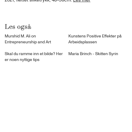
2021, flettet silketrykk, 48×58cm.
Les mer
Les også
Murshid M. Ali on
Kunstens Positive Effekter på
Entrepreneurship and Art
Arbeidsplassen
Skal du ramme inn et bilde? Her
Maria Brinch - Skitten Syrin
er noen nyttige tips