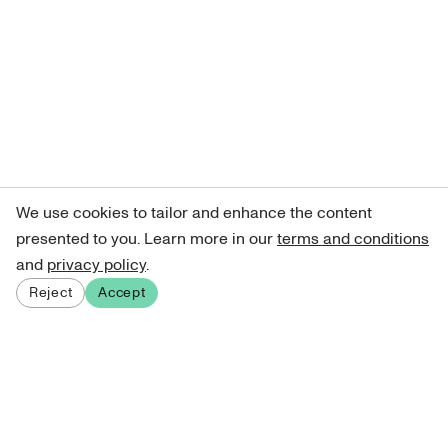
We use cookies to tailor and enhance the content
presented to you. Learn more in our
terms and conditions
and
privacy policy
.
Reject
Accept
Sign up for our newsletter
Get curated art recommendations, updates, and alerts on