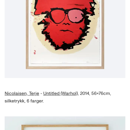
Nicolaisen, Terje
-
Untitled (Warhol)
, 2014, 56×76cm,
silketrykk, 6 farger.