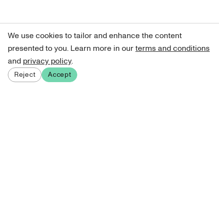
We use cookies to tailor and enhance the content
presented to you. Learn more in our
terms and conditions
and
privacy policy
.
Reject
Accept
Sign up for our newsletter
Get curated art recommendations, updates, and alerts on
new releases.
Sign me up