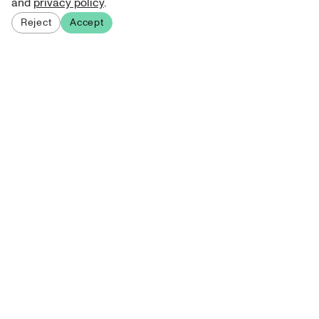
and
privacy policy
.
Reject
Accept
Sign up for our newsletter
Get curated art recommendations, updates, and alerts on
new releases.
Sign me up
About Atelie
Terms