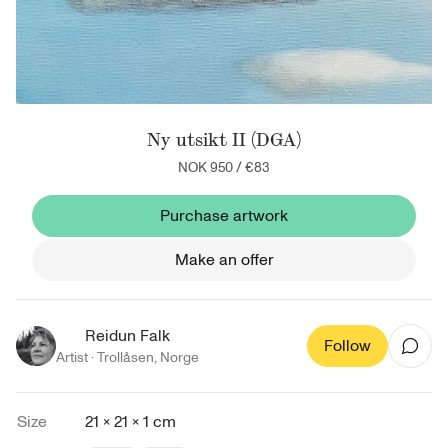
Ny utsikt II (DGA)
NOK 950
/
€83
Purchase artwork
Make an offer
Reidun Falk
Follow
Artist ·
Trollåsen
,
Norge
Size
21 × 21 × 1 cm