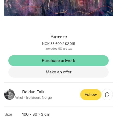
Bærere
NOK 33,600
/
€2,915
Includes 5% art tax
Purchase artwork
Make an offer
Reidun Falk
Follow
Artist ·
Trollåsen
,
Norge
Size
100 × 80 × 3 cm