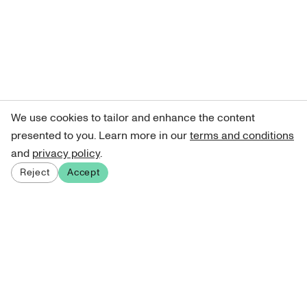
We use cookies to tailor and enhance the content
presented to you. Learn more in our
terms and conditions
and
privacy policy
.
Reject
Accept
Sign up for our newsletter
Get curated art recommendations, updates, and alerts on
new releases.