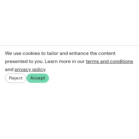
We use cookies to tailor and enhance the content
presented to you. Learn more in our
terms and conditions
and
privacy policy
.
Reject
Accept
Sign up for our newsletter
Get curated art recommendations, updates, and alerts on
new releases.