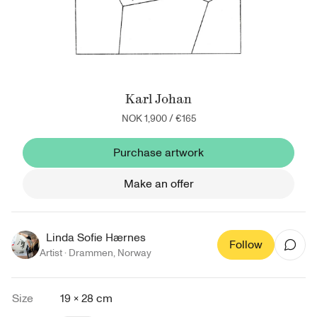
Karl Johan
NOK 1,900
/
€165
Purchase artwork
Make an offer
Linda Sofie Hærnes
Follow
Artist ·
Drammen
,
Norway
Size
19 × 28 cm