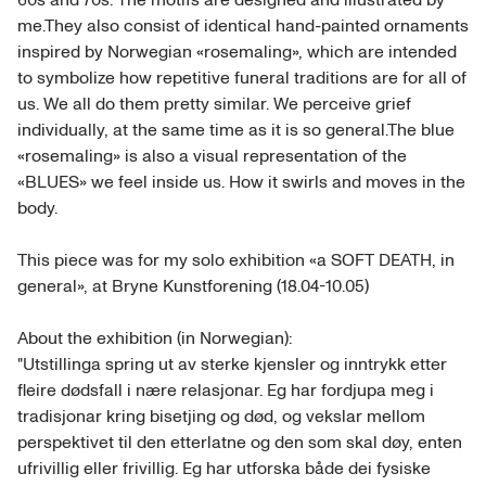
60s and 70s. The motifs are designed and illustrated by 
me.They also consist of identical hand-painted ornaments 
inspired by Norwegian «rosemaling», which are intended 
to symbolize how repetitive funeral traditions are for all of 
us. We all do them pretty similar. We perceive grief 
individually, at the same time as it is so general.The blue 
«rosemaling» is also a visual representation of the 
«BLUES» we feel inside us. How it swirls and moves in the 
body.

This piece was for my solo exhibition «a SOFT DEATH, in 
general», at Bryne Kunstforening (18.04-10.05) 

About the exhibition (in Norwegian):

"Utstillinga spring ut av sterke kjensler og inntrykk etter 
fleire dødsfall i nære relasjonar. Eg har fordjupa meg i 
tradisjonar kring bisetjing og død, og vekslar mellom 
perspektivet til den etterlatne og den som skal døy, enten 
ufrivillig eller frivillig. Eg har utforska både dei fysiske 