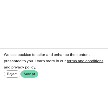
We use cookies to tailor and enhance the content
presented to you. Learn more in our
terms and conditions
and
privacy policy
.
Reject
Accept
Sign up for our newsletter
Get curated art recommendations, updates, and alerts on