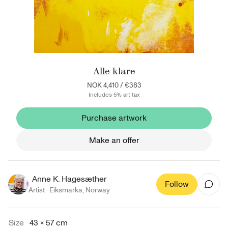
Alle klare
NOK 4,410
/
€383
Includes 5% art tax
Purchase artwork
Make an offer
Anne K. Hagesæther
Follow
Artist ·
Eiksmarka
,
Norway
Size
43 × 57 cm