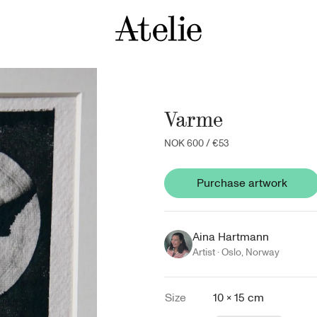
Varme
NOK 600
/
€53
Purchase artwork
Aina Hartmann
Artist ·
Oslo
,
Norway
Size
10 × 15 cm