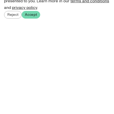
presented to you. Learn more in our
terms and conditions
and
privacy policy
.
Reject
Accept
Sign up for our newsletter
Get curated art recommendations, updates, and alerts on
new releases.
Sign me up
About Atelie