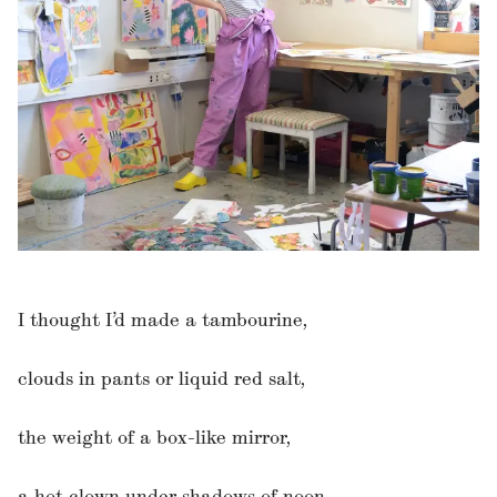
I thought I’d made a tambourine,
clouds in pants or liquid red salt,
the weight of a box-like mirror,
a hot clown under shadows of noon,