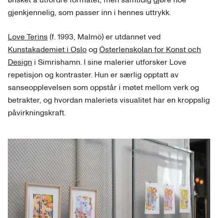
ønsket å utfordre formatet, men samtidig gjøre noe
gjenkjennelig, som passer inn i hennes uttrykk.
Love Terins
(f. 1993, Malmö) er utdannet ved
Kunstakademiet i Oslo
og
Österlenskolan for Konst och
Design
i Simrishamn. I sine malerier utforsker Love
repetisjon og kontraster. Hun er særlig opptatt av
sanseopplevelsen som oppstår i møtet mellom verk og
betrakter, og hvordan maleriets visualitet har en kroppslig
påvirkningskraft.