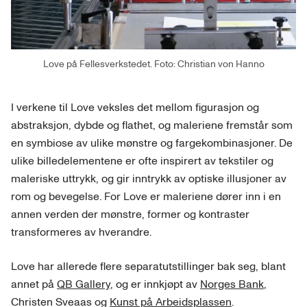
Love på Fellesverkstedet. Foto: Christian von Hanno
I verkene til Love veksles det mellom figurasjon og
abstraksjon, dybde og flathet, og maleriene fremstår som
en symbiose av ulike mønstre og fargekombinasjoner. De
ulike billedelementene er ofte inspirert av tekstiler og
maleriske uttrykk, og gir inntrykk av optiske illusjoner av
rom og bevegelse. For Love er maleriene dører inn i en
annen verden der mønstre, former og kontraster
transformeres av hverandre.
Love har allerede flere separatutstillinger bak seg, blant
annet på
QB Gallery
, og er innkjøpt av
Norges Bank
,
Christen Sveaas og
Kunst på Arbeidsplassen
.