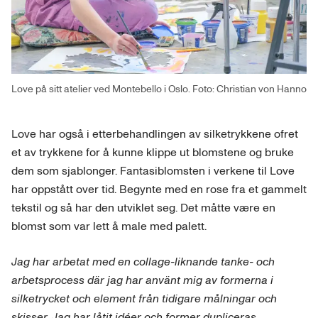
Love på sitt atelier ved Montebello i Oslo. Foto: Christian von Hanno
Love har også i etterbehandlingen av silketrykkene ofret
et av trykkene for å kunne klippe ut blomstene og bruke
dem som sjablonger. Fantasiblomsten i verkene til Love
har oppstått over tid. Begynte med en rose fra et gammelt
tekstil og så har den utviklet seg. Det måtte være en
blomst som var lett å male med palett.
Jag har arbetat med en collage-liknande tanke- och
arbetsprocess där jag har använt mig av formerna i
silketrycket och element från tidigare målningar och
skisser. Jag har låtit idéer och former dupliceras,