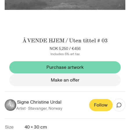
Å VENDE HJEM / Uten tittel # 03
NOK 5,250
/
€456
Includes 5% art tax
Purchase artwork
Make an offer
Signe Christine Urdal
Follow
Artist ·
Stavanger
,
Norway
Size
40 × 30 cm