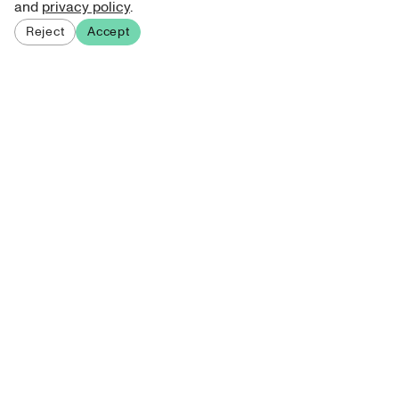
and
privacy policy
.
Reject
Accept
Sign up for our newsletter
Get curated art recommendations, updates, and alerts on
new releases.
Sign me up
About Atelie
Terms