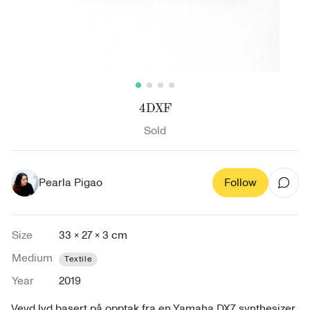
4DXF
Sold
Pearla Pigao
Follow
Size
33 × 27 × 3 cm
Medium
Textile
Year
2019
Vevd lyd basert på opptak fra en Yamaha DX7 synthesizer. 