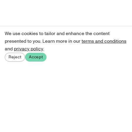
We use cookies to tailor and enhance the content
presented to you. Learn more in our
terms and conditions
and
privacy policy
.
Reject
Accept
Sign up for our newsletter
Get curated art recommendations, updates, and alerts on
new releases.