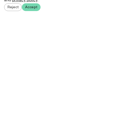
and
privacy policy
.
Reject
Accept
Sign up for our newsletter
Get curated art recommendations, updates, and alerts on
new releases.
Sign me up
About Atelie
Terms
Download iOS App