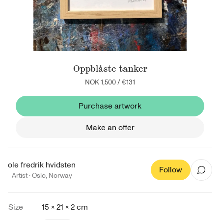
Oppblåste tanker
NOK 1,500
/
€131
Purchase artwork
Make an offer
ole fredrik hvidsten
Follow
Artist ·
Oslo
,
Norway
Size
15 × 21 × 2 cm