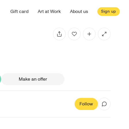
Gift card
Art at Work
About us
Sign up
Make an offer
Follow