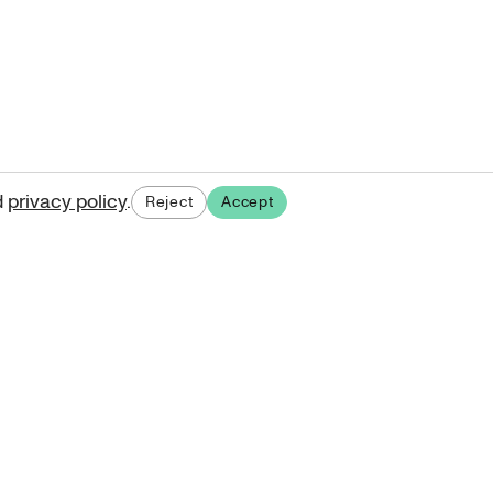
d
privacy policy
.
Reject
Accept
ases.