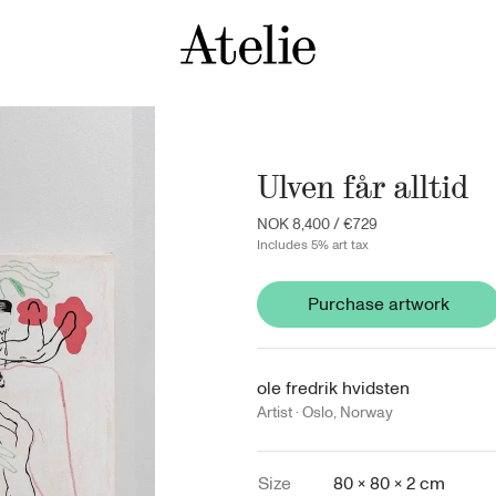
Ulven får alltid
NOK 8,400
/
€729
Includes 5% art tax
Purchase artwork
ole fredrik hvidsten
Artist ·
Oslo
,
Norway
Size
80 × 80 × 2 cm