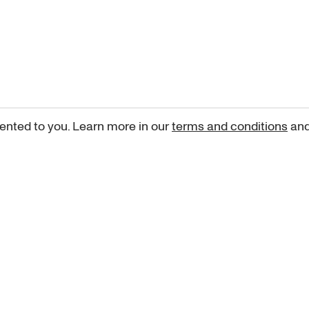
ented to you. Learn more in our
terms and conditions
an
Sign up for our newsletter
curated art recommendations, updates, and alerts on new rele