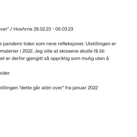
over" / HosArne 28.02.23 - 05.03.23

enne pandemi tiden som rene refleksjoner. Utstillingen er 
lerier i 2022. Jeg ville at skissene skulle få bli 
det er derfor gjengitt så oppriktig som mulig uten å 
ider.

illingen "dette går aldri over" fra januar 2022 