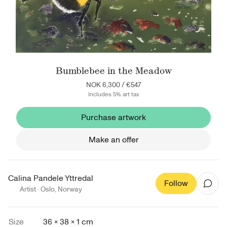
Bumblebee in the Meadow
NOK 6,300
/
€547
Includes 5% art tax
Purchase artwork
Make an offer
Calina Pandele Yttredal
Follow
Artist ·
Oslo
,
Norway
Size
36 × 38 × 1 cm