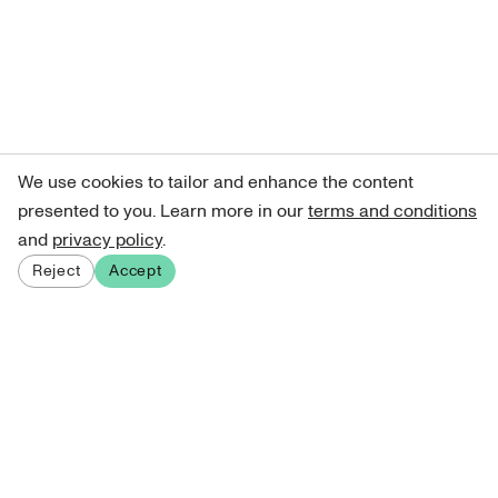
We use cookies to tailor and enhance the content
presented to you. Learn more in our
terms and conditions
and
privacy policy
.
Reject
Accept
Sign up for our newsletter
Get curated art recommendations, updates, and alerts on
new releases.