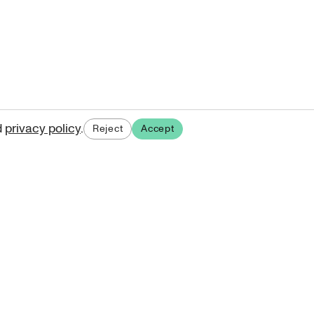
d
privacy policy
.
Reject
Accept
ases.