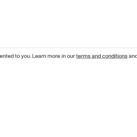
ented to you. Learn more in our
terms and conditions
an
Sign up for our newsletter
curated art recommendations, updates, and alerts on new rele