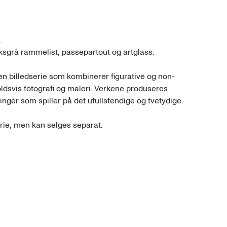


sgrå rammelist, passepartout og artglass.

en billedserie som kombinerer figurative og non-
ldsvis fotografi og maleri. Verkene produseres 
nger som spiller på det ufullstendige og tvetydige. 

ie, men kan selges separat. 
