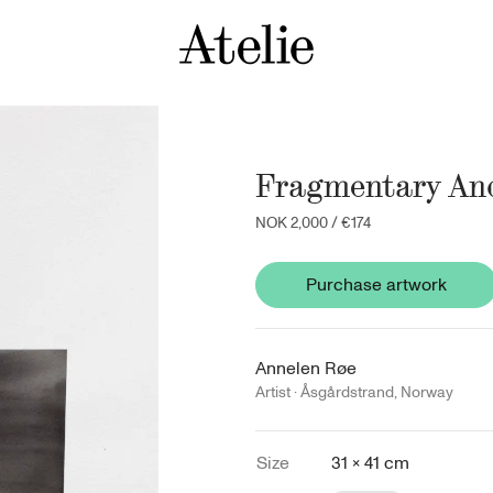
Fragmentary And
NOK 2,000
/
€174
Purchase artwork
Annelen Røe
Artist ·
Åsgårdstrand
,
Norway
Size
31 × 41 cm