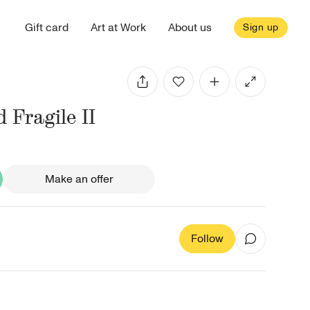
Gift card
Art at Work
About us
Sign up
 Fragile II
Make an offer
Follow