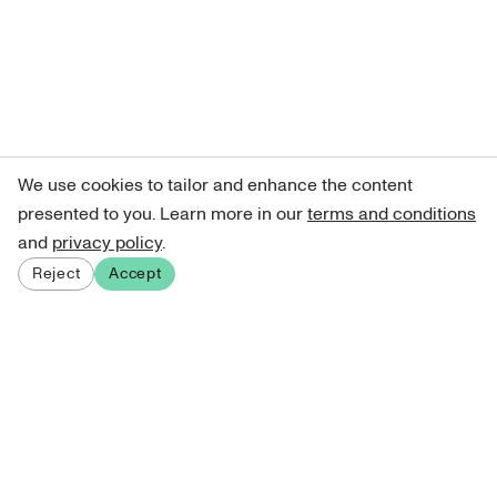
We use cookies to tailor and enhance the content
presented to you. Learn more in our
terms and conditions
and
privacy policy
.
Reject
Accept
Sign up for our newsletter
Get curated art recommendations, updates, and alerts on
new releases.