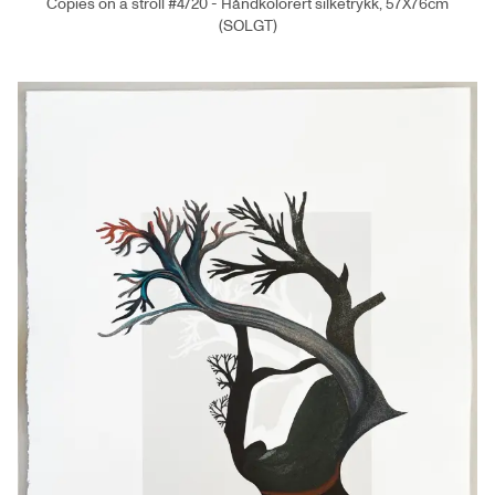
Copies on a stroll #4/20 - Håndkolorert silketrykk, 57X76cm
(SOLGT)