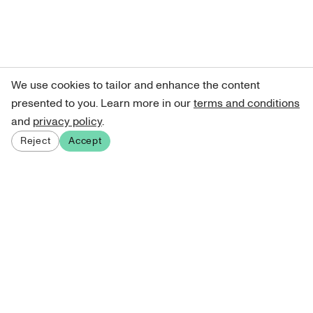
We use cookies to tailor and enhance the content
presented to you. Learn more in our
terms and conditions
and
privacy policy
.
Reject
Accept
Sign up for our newsletter
Get curated art recommendations, updates, and alerts on
new releases.