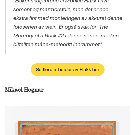
"Elsker skulpturene til Monica Flakk i hvit
sement og marmorstein, men det er noe
ekstra fint med monteringen av akkurat denne
fotoserien av stein. Er også svak for “The
Memory of a Rock #2 i denne serien, med en
bitteliten måne-meteoritt innrammet."
Se flere arbeider av Flakk her
Mikael Hegnar