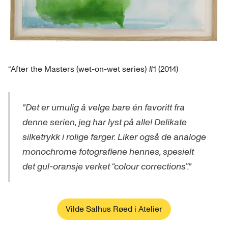
“After the Masters (wet-on-wet series) #1 (2014)
"Det er umulig å velge bare én favoritt fra
denne serien, jeg har lyst på alle! Delikate
silketrykk i rolige farger. Liker også de analoge
monochrome fotografiene hennes, spesielt
det gul-oransje verket “colour corrections”."
Vilde Salhus Røed i Atelier