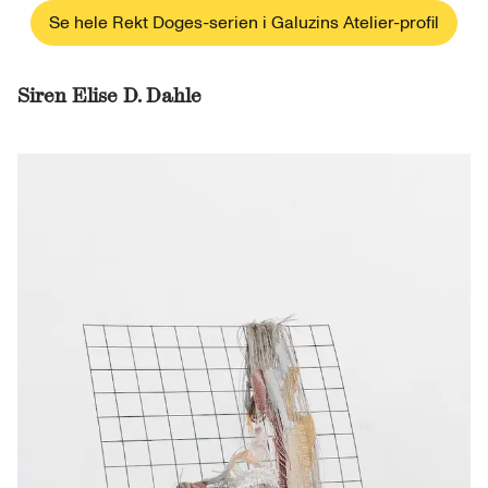
Se hele Rekt Doges-serien i Galuzins Atelier-profil
Siren Elise D. Dahle