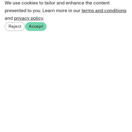
We use cookies to tailor and enhance the content
presented to you. Learn more in our
terms and conditions
and
privacy policy
.
Reject
Accept
Sign up for our newsletter
Get curated art recommendations, updates, and alerts on
new releases.
Sign me up