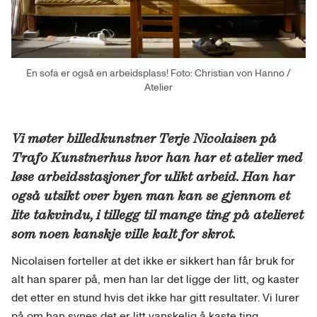
En sofa er også en arbeidsplass! Foto: Christian von Hanno /
Atelier
Vi møter billedkunstner Terje Nicolaisen på
Trafo Kunstnerhus hvor han har et atelier med
løse arbeidsstasjoner for ulikt arbeid. Han har
også utsikt over byen man kan se gjennom et
lite takvindu, i tillegg til mange ting på atelieret
som noen kanskje ville kalt for skrot.
Nicolaisen forteller at det ikke er sikkert han får bruk for
alt han sparer på, men han lar det ligge der litt, og kaster
det etter en stund hvis det ikke har gitt resultater. Vi lurer
på om han synes det er litt vanskelig å kaste ting.