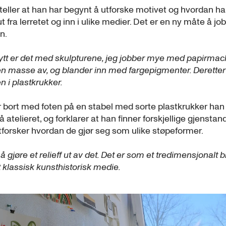
teller at han har begynt å utforske motivet og hvordan h
 ut fra lerretet og inn i ulike medier. Det er en ny måte å jo
n.
nytt er det med skulpturene, jeg jobber mye med papirma
en masse av, og blander inn med fargepigmenter. Deretter
 i plastkrukker.
 bort med foten på en stabel med sorte plastkrukker han
 atelieret, og forklarer at han finner forskjellige gjenstan
tforsker hvordan de gjør seg som ulike støpeformer.
å gjøre et relieff ut av det. Det er som et tredimensjonalt b
 klassisk kunsthistorisk medie.