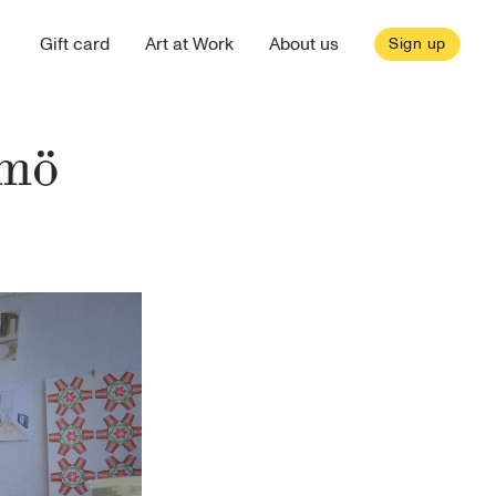
Gift card
Art at Work
About us
Sign up
omö