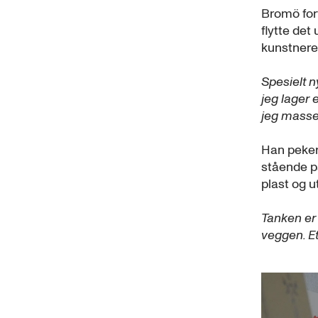
Bromö for
flytte det
kunstnere
Spesielt 
jeg lager 
jeg massen
Han peker
stående på
plast og u
Tanken er 
veggen. Et