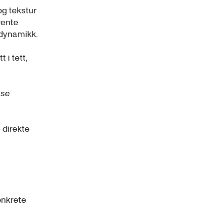
og tekstur
rente
n dynamikk.
 i tett,
 se
 direkte
onkrete