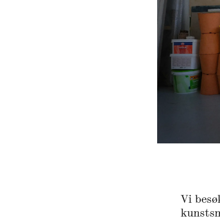
Vi besø
kunstsm