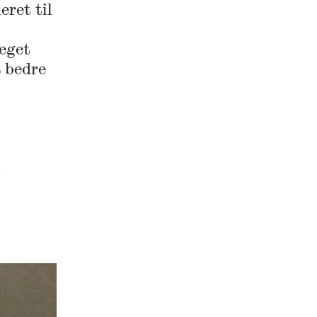
eret til
 eget
 bedre