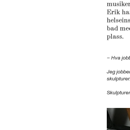
musiker
Erik ha
helsein
bad med
plass.
– Hva job
Jeg jobber
skulpturer
Skulpturen