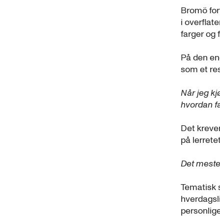
Bromö for
i overfla
farger og 
På den ene
som et res
Når jeg kj
hvordan fa
Det kreve
på lerretet
Det meste 
Tematisk 
hverdagsl
personlig