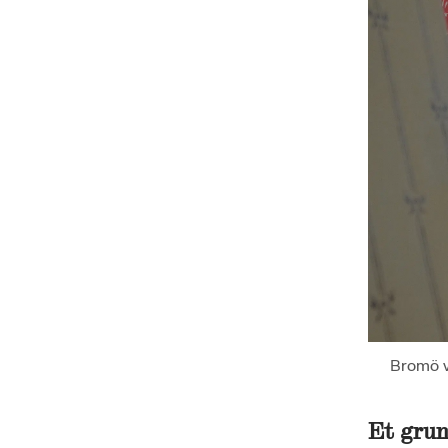
Bromö ve
Et grun