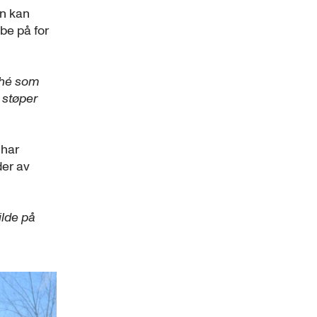
an kan
bbe på for
ché som
 støper
 har
der av
ilde på