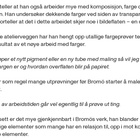
teller at han også arbeider mye med komposisjon, farge 
ten. Han undersøker dekkende farger ved siden av transpa
forteller at det i dette arbeidet skjer noe i bildeflaten – e
 atelierveggen har han hengt opp utallige fargeprøver tett
ultat av et nøye arbeid med farger.
øper et nytt pigment eller en ny tube med maling så vil jeg
rgen er og hvordan overflaten blir på papiret.
r som regel mange utprøvninger før Bromö starter å male
.
av arbeidstiden går vel egentlig til å prøve ut ting.
sett er det mye gjenkjennbart i Bromös verk, han blander
ige elementer som mange har en relasjon til, opp i mot k
e elementer.